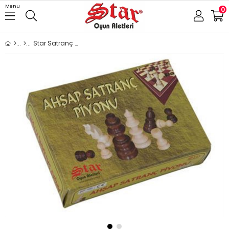
Menu
0
Star Satranç Piyonu Ahşap No:3